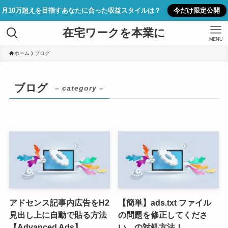
月10万超えを目指すあなたに合った収益スタイルは？
今だけ限定公開
在宅ワークを本業に
MENU
ホーム
ブログ
ブログ
– category –
アドセンス記事内広告をH2
【簡単】ads.txt ファイル
見出し上に自動で貼る方法
の問題を修正してくださ
【Advanced Ads】
い。の対処方法！